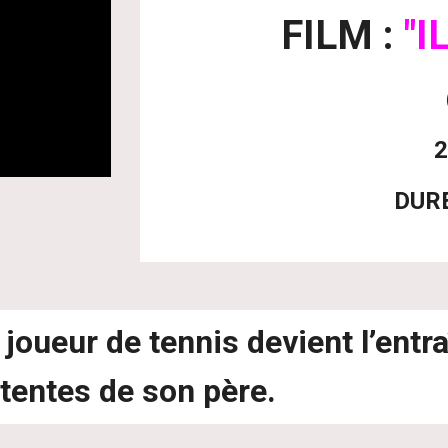
FILM :
"I
DURE
oueur de tennis devient l’entra
ttentes de son père.