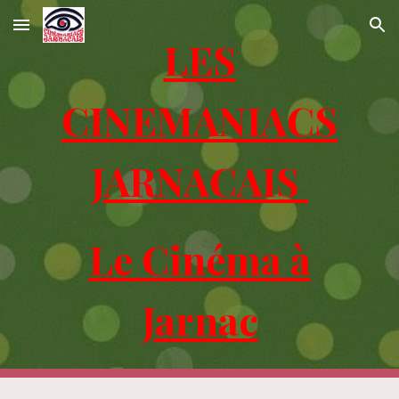
Skip to main content
Skip to navigation
LES
CINEMANIACS
JARNACAIS
Le Cinéma à
Jarnac